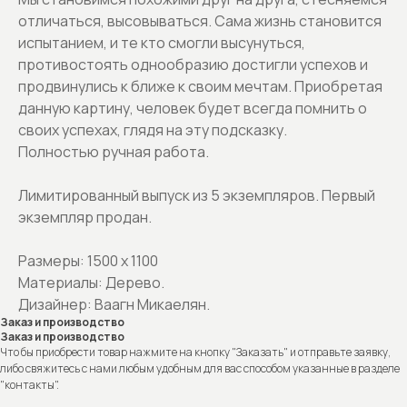
отличаться, высовываться. Сама жизнь становится
испытанием, и те кто смогли высунуться,
противостоять однообразию достигли успехов и
продвинулись к ближе к своим мечтам. Приобретая
данную картину, человек будет всегда помнить о
своих успехах, глядя на эту подсказку.
Полностью ручная работа.
Лимитированный выпуск из 5 экземпляров. Первый
экземпляр продан.
Размеры: 1500 х 1100
Материалы: Дерево.
Дизайнер: Ваагн Микаелян.
Заказ и производство
Заказ и производство
Что бы приобрести товар нажмите на кнопку "Заказать" и отправьте заявку,
либо свяжитесь с нами любым удобным для вас способом указанные в разделе
"контакты".